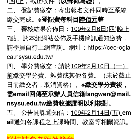
(
四
)
止
，截止收件
（以郵戳為憑）
。
二、 登記費繳交：寄出報名文件同時至系統
繳交完成。
※
登記費每科目
陸佰元
整
三、 審核結果公佈日：
109
年
2
月
6
日
(
四
)
晚上
7
點
。於本組網站公佈及手機簡訊通知繳費，
請學員自行上網查詢。網址：https://ceo-ogia
ca.nsysu.edu.tw/
四、 學分費繳交：請於
109
年
2
月
10
日（一）
前
繳交學分費、雜費或其他各費。（未於截止
日前繳交者，取消資格）。
※
繳交學分費後，
需
email
回傳至承辦人員信箱
fangwen@mail.
nsysu.edu.tw
繳費收據證明
以利核對。
五、 公告開課通知信：
109
年
2
月
14
日
(
五
)
em
ail
通知各課程之上課時間、教室等相關資訊。