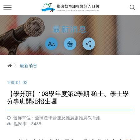
跳
到
主
要
內
最新消息
News
最新消息
容
略過字型切換
關於我們
About us
課程訊息
交通方式
Course Information
首頁
最新消息
政府委訓與企業合作
簡介
CWork Together
109-01-03
表單下載
工作團隊
Download
【學分班】108學年度第2學期 碩士、學士學
線上繳費
學習環境介紹
分專班開始招生囉
Online Payment
場地租借
常見問答Q&A
reservation
發佈單位：全球產學營運及推廣處推廣教育組
點閱率：3488
會員專區
Login