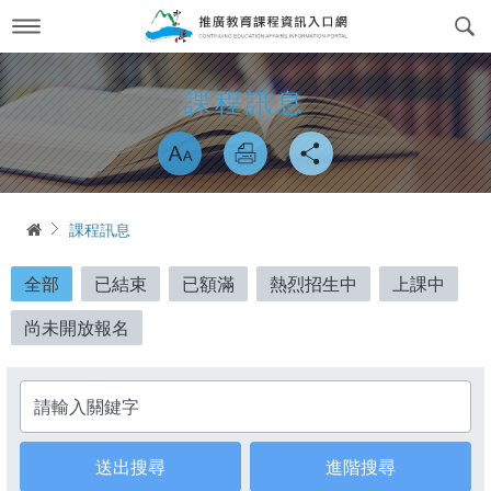
跳
到
主
要
內
最新消息
News
課程訊息
容
略過字型切換
關於我們
About us
課程訊息
交通方式
Course Information
首頁
課程訊息
政府委訓與企業合作
簡介
CWork Together
全部
已結束
已額滿
熱烈招生中
上課中
表單下載
工作團隊
Download
尚未開放報名
線上繳費
學習環境介紹
Online Payment
標題：
場地租借
常見問答Q&A
reservation
會員專區
Login
進階搜尋