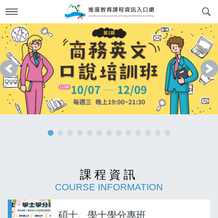
跳
到
主
要
內
最新消息
News
容
關於我們
About us
上一個
下一個
課程訊息
交通方式
Course Information
政府委訓與企業合作
簡介
CWork Together
表單下載
工作團隊
Download
線上繳費
學習環境介紹
Online Payment
課程資訊
場地租借
常見問答Q&A
reservation
COURSE INFORMATION
會員專區
Login
碩士、學士學分專班