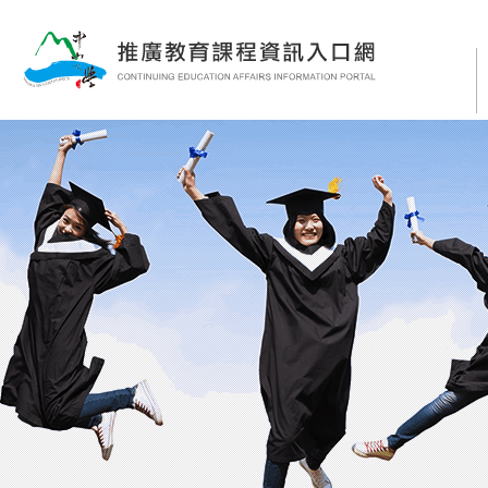
跳
到
主
要
內
容