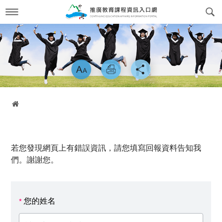
跳
到
主
要
內
最新消息
News
容
略過字型切換
關於我們
About us
課程訊息
交通方式
Course Information
首頁
政府委訓與企業合作
簡介
CWork Together
表單下載
工作團隊
Download
若您發現網頁上有錯誤資訊，請您填寫回報資料告知我
線上繳費
學習環境介紹
Online Payment
們。謝謝您。
場地租借
常見問答Q&A
reservation
您的姓名
*
會員專區
Login