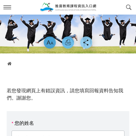
跳
到
主
要
內
最新消息
News
容
略過字型切換
關於我們
About us
課程訊息
交通方式
Course Information
首頁
政府委訓與企業合作
簡介
CWork Together
表單下載
工作團隊
Download
若您發現網頁上有錯誤資訊，請您填寫回報資料告知我
線上繳費
學習環境介紹
Online Payment
們。謝謝您。
場地租借
常見問答Q&A
reservation
您的姓名
*
會員專區
Login