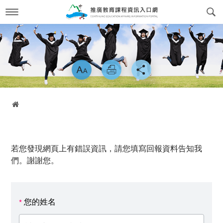
跳
到
主
要
內
最新消息
News
容
略過字型切換
關於我們
About us
課程訊息
交通方式
Course Information
首頁
政府委訓與企業合作
簡介
CWork Together
表單下載
工作團隊
Download
若您發現網頁上有錯誤資訊，請您填寫回報資料告知我
線上繳費
學習環境介紹
Online Payment
們。謝謝您。
場地租借
常見問答Q&A
reservation
您的姓名
*
會員專區
Login