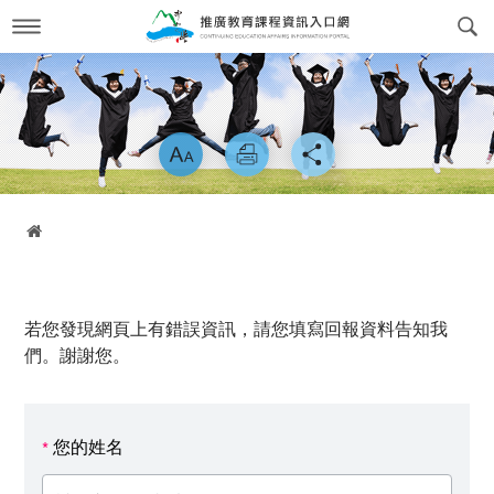
跳
到
主
要
內
最新消息
News
容
略過字型切換
關於我們
About us
課程訊息
交通方式
Course Information
首頁
政府委訓與企業合作
簡介
CWork Together
表單下載
工作團隊
Download
若您發現網頁上有錯誤資訊，請您填寫回報資料告知我
線上繳費
學習環境介紹
Online Payment
們。謝謝您。
場地租借
常見問答Q&A
reservation
您的姓名
*
會員專區
Login