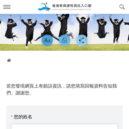
跳
到
主
要
內
最新消息
News
容
略過字型切換
關於我們
About us
課程訊息
交通方式
Course Information
首頁
政府委訓與企業合作
簡介
CWork Together
表單下載
工作團隊
Download
若您發現網頁上有錯誤資訊，請您填寫回報資料告知我
線上繳費
學習環境介紹
Online Payment
們。謝謝您。
場地租借
常見問答Q&A
reservation
您的姓名
*
會員專區
Login