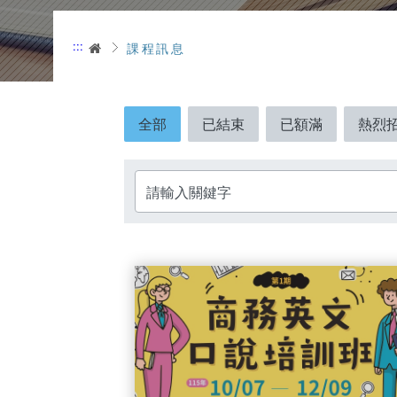
:::
首頁
課程訊息
全部
已結束
已額滿
熱烈
標題：