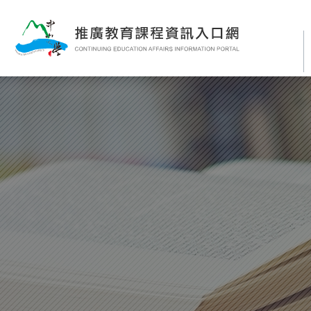
跳
到
主
要
內
容