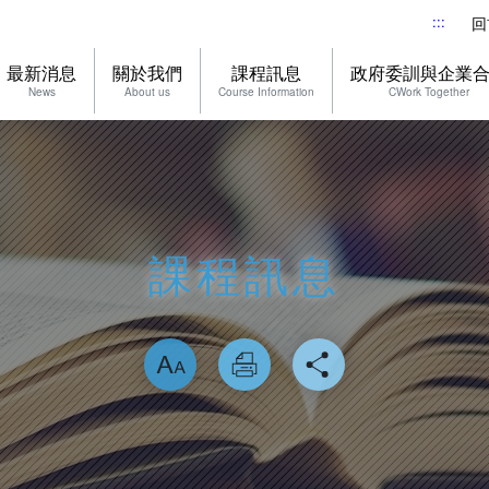
:::
回
最新消息
關於我們
課程訊息
政府委訓與企業
News
About us
Course Information
CWork Together
課程訊息
略過字型切換