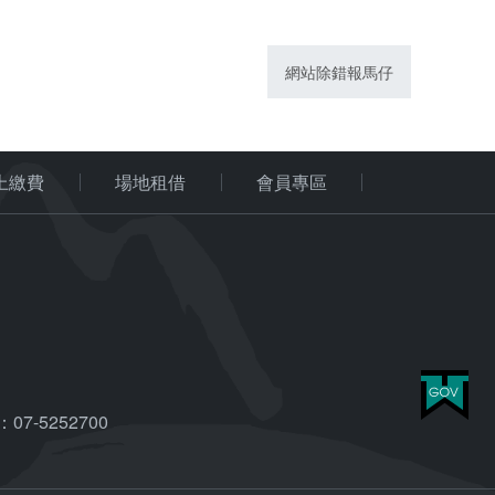
網站除錯報馬仔
上繳費
場地租借
會員專區
7-5252700