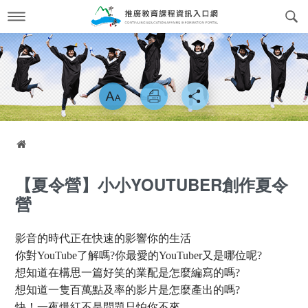
跳
到
主
要
內
最新消息
News
容
略過字型切換
關於我們
About us
課程訊息
交通方式
Course Information
首頁
政府委訓與企業合作
簡介
CWork Together
【夏令營】小小YOUTUBER創作夏令
表單下載
工作團隊
Download
營
線上繳費
學習環境介紹
Online Payment
影音的時代正在快速的影響你的生活
場地租借
常見問答Q&A
reservation
你對YouTube了解嗎?你最愛的YouTuber又是哪位呢?
想知道在構思一篇好笑的業配是怎麼編寫的嗎?
會員專區
Login
想知道一隻百萬點及率的影片是怎麼產出的嗎?
快！一夜爆紅不是問題只怕你不來