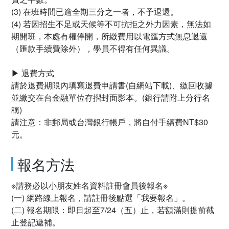
(3) 在班時間已逾全期三分之一者，不予退還。
(4) 若因招生不足或天候等不可抗拒之外力因素，無法如
期開班，本處有權停開，所繳費用以電匯方式無息退還
（匯款手續費除外），學員不得有任何異議。
▶ 退費方式
請於退費期限內填寫退費申請書(自網站下載)、繳回收據
並繳交在台金融單位存摺封面影本。(銀行請附上分行名
稱)
請注意：非郵局或台灣銀行帳戶，將自付手續費NT$30
元。
報名方法
※請務必以小朋友姓名資料註冊會員後報名※
(一) 網路線上報名，請註冊後點選「我要報名」。
(二) 報名期限：即日起至7/24（五）止，若額滿則提前截
止登記遞補。