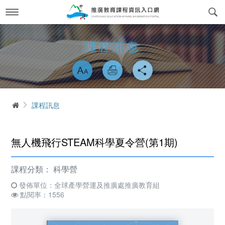
跳
到
主
要
內
最新消息
News
課程訊息
容
略過字型切換
關於我們
About us
課程訊息
交通方式
Course Information
首頁
課程訊息
政府委訓與企業合作
簡介
CWork Together
表單下載
工作團隊
Download
無人機飛行STEAM科學夏令營(第1期)
線上繳費
學習環境介紹
Online Payment
課程分類：
科學營
場地租借
常見問答Q&A
發佈單位：全球產學營運及推廣處推廣教育組
reservation
點閱率：1556
會員專區
Login