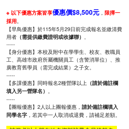
優惠價$8,500元
，
※ 以下優惠方案皆享
限擇一
。
採用
【早鳥優惠】於115年5月29日前完成報名並繳清費
用者
（需提供繳費證明或收據聯）
。
------
【身分優惠】本校及附中在學學生、校友、教職員
工、高雄市政府所屬機關員工（含警消單位）、推
廣教育舊學員（需完成結業）之子女。
-----
【多課優惠】同時報名2種營隊以上
（請於備註欄
。
填入另一營隊名）
-----
【團報優惠】2人以上團報優惠，
請於備註欄填入
，若其中一人取消或退費，請補足差額。
同學名字