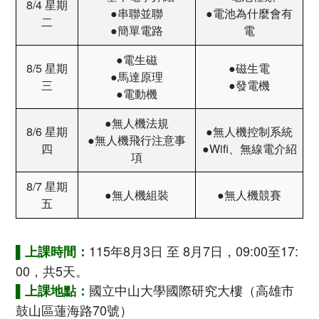
8/4 星期
●串聯並聯
●電池為什麼會有
二
●簡單電路
電
●電生磁
8/5 星期
●磁生電
●馬達原理
三
●發電機
●電動機
●無人機法規
8/6 星期
●無人機控制系統
●無人機飛行注意事
四
●Wifi、無線電介紹
項
8/7 星期
●無人機組裝
●無人機競賽
五
115年8月3日 至 8月7日，09:00至17:
▌上課時間：
00，共5天。
國立中山大學國際研究大樓（高雄市
▌上課地點：
鼓山區蓮海路70號）