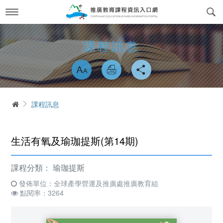
跳
到
主
要
內
最新消息
News
課程訊息
容
略過字型切換
關於我們
About us
課程訊息
交通方式
Course Information
首頁
課程訊息
政府委訓與企業合作
簡介
CWork Together
表單下載
工作團隊
Download
生活有氧及瑜珈提斯(第14期)
線上繳費
學習環境介紹
Online Payment
課程分類：
瑜珈提斯
場地租借
常見問答Q&A
發佈單位：全球產學營運及推廣處推廣教育組
reservation
點閱率：3264
會員專區
Login