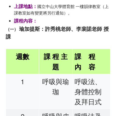
上課地點：
國立中山大學體育館 一樓韻律教室（上
課教室如有變更將另行通知）。
課程內容：
瑜加提斯：許秀桃老師、李裴諾老師 授
（一）
課
週數
課 程 主
課 程
題
內 容
1
呼吸與瑜
呼吸法、
珈
身體控制
及拜日式
2
呼吸與皮
呼吸法及