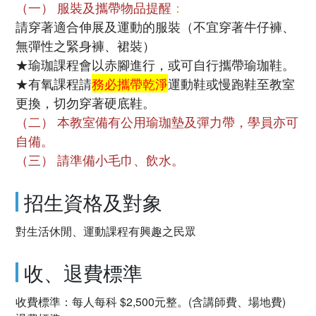
（一） 服裝及攜帶物品提醒
：
請穿著適合伸展及運動的服裝（不宜穿著牛仔褲、
無彈性之緊身褲、裙裝）
★瑜珈課程會以赤腳進行，或可自行攜帶瑜珈鞋。
★有氧課程請
務必攜帶乾淨
運動鞋或慢跑鞋至教室
更換，切勿穿著硬底鞋。
（二） 本教室備有公用瑜珈墊及彈力帶，學員亦可
自備。
（三） 請準備小毛巾、飲水。
招生資格及對象
對生活休閒、運動課程有興趣之民眾
收、退費標準
收費標準：每人每科 $2,500元整。(含講師費、場地費)