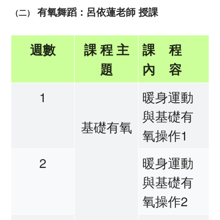
有氧舞蹈：呂依蓮老師 授課
（二）
週數
課 程 主
課 程
題
內 容
1
暖身運動
與基礎有
基礎有氧
氧操作1
2
暖身運動
與基礎有
氧操作2