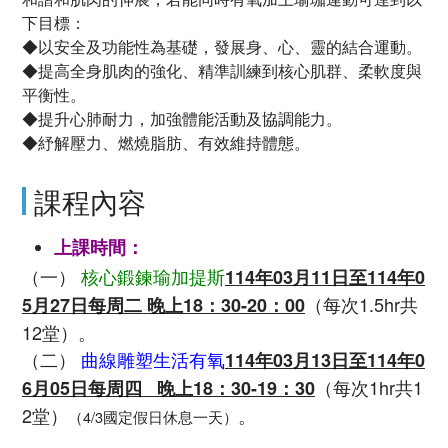
下目標：
◆以安全及功能性為基礎，發展身、心、靈的結合運動。
◆提高全身肌肉的強化、精準訓練到核心肌群、柔軟度與
平衡性。
◆提升心肺耐力，加強體能活動及協調能力。
◆紓解壓力、燃燒脂肪、有效維持體態。
課程內容
上課時間：
（一）
核心鍛鍊瑜加提斯
114
年03
月11
日至
114
年0
（每次1.5hr共
5
月27
日每周二 晚上
18
：
30-20
：
00
12堂）。
（二）
曲線雕塑生活有氧
114
年03
月13
日至
114
年0
（每次1hr共1
6
月05
日每周四 晚上
18
：3
0-19
：3
0
2堂）
。
（4/3國定假日休息一天）