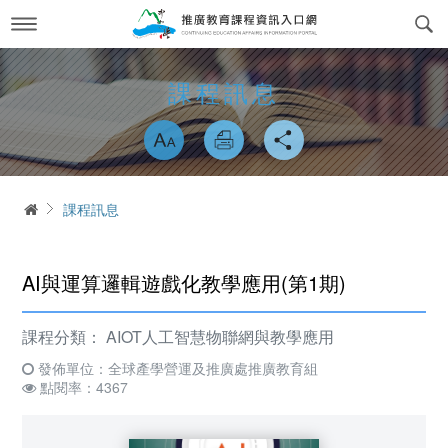
跳
到
主
要
內
最新消息
News
課程訊息
容
略過字型切換
關於我們
About us
課程訊息
交通方式
Course Information
首頁
課程訊息
政府委訓與企業合作
簡介
CWork Together
表單下載
工作團隊
Download
AI與運算邏輯遊戲化教學應用(第1期)
線上繳費
學習環境介紹
Online Payment
課程分類：
AIOT人工智慧物聯網與教學應用
場地租借
常見問答Q&A
發佈單位：全球產學營運及推廣處推廣教育組
reservation
點閱率：4367
會員專區
Login