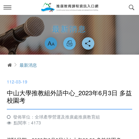
跳
到
主
要
內
最新消息
News
最新消息
容
略過字型切換
關於我們
About us
課程訊息
交通方式
Course Information
首頁
最新消息
政府委訓與企業合作
簡介
CWork Together
112-03-19
表單下載
工作團隊
Download
中山大學推教組外語中心_2023年6月3日 多益
線上繳費
學習環境介紹
校園考
Online Payment
場地租借
常見問答Q&A
reservation
發佈單位：全球產學營運及推廣處推廣教育組
點閱率：4173
會員專區
Login