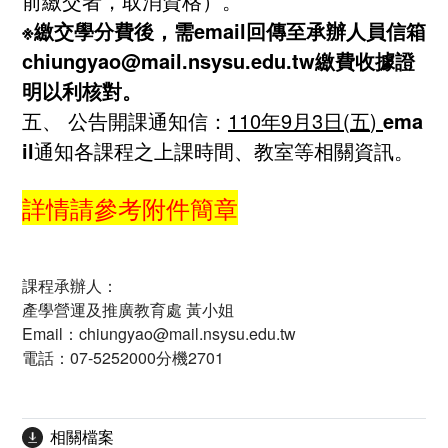
前繳交者，取消資格）。
※
繳交學分費後，需
email
回傳至承辦人員信箱
chiungyao
@mail.nsysu.edu.tw
繳費收據證
明
以利核對。
五、 公告開課通知信：
110
年9
月3
日
(五
)
ema
il
通知各課程之上課時間、教室等相關資訊。
詳情請參考附件簡章
課程承辦人：
產學營運及推廣教育處 黃小姐
Email：chiungyao@mail.nsysu.edu.tw
電話：07-5252000分機2701
相關檔案