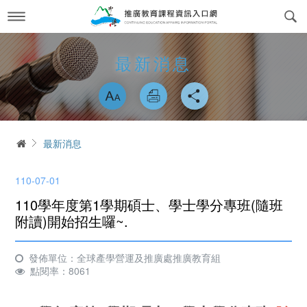
跳
到
主
要
內
最新消息
News
最新消息
容
略過字型切換
關於我們
About us
課程訊息
交通方式
Course Information
首頁
最新消息
政府委訓與企業合作
簡介
CWork Together
110-07-01
表單下載
工作團隊
Download
110學年度第1學期碩士、學士學分專班(隨班
線上繳費
學習環境介紹
附讀)開始招生囉~.
Online Payment
場地租借
常見問答Q&A
reservation
發佈單位：全球產學營運及推廣處推廣教育組
點閱率：8061
會員專區
Login