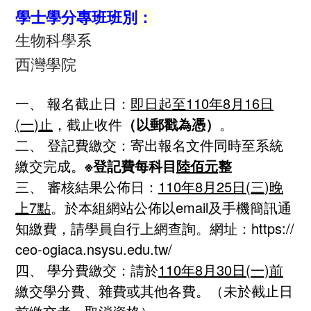
學士學分專班班別：
生物科學系
西灣學院
一、 報名截止日：
即日起至
110
年8
月16
日
(一
)
止
，截止收件
（以郵戳為憑）
。
二、 登記費繳交：寄出報名文件同時至系統
繳交完成。
※
登記費每科目
陸佰元
整
三、 審核結果公佈日：
110
年8
月25
日
(三
)
晚
上
7
點
。於本組網站公佈以email及手機簡訊通
知繳費，請學員自行上網查詢。網址：https://
ceo-ogiaca.nsysu.edu.tw/
四、 學分費繳交：請於
110
年8
月30
日(一)
前
繳交學分費、雜費或其他各費。（未於截止日