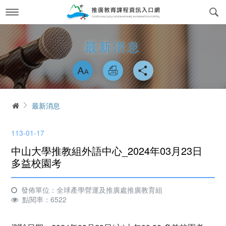
跳
到
主
要
內
最新消息
News
最新消息
容
略過字型切換
關於我們
About us
課程訊息
交通方式
Course Information
首頁
最新消息
政府委訓與企業合作
簡介
CWork Together
113-01-17
表單下載
工作團隊
Download
中山大學推教組外語中心_2024年03月23日
線上繳費
學習環境介紹
多益校園考
Online Payment
場地租借
常見問答Q&A
reservation
發佈單位：全球產學營運及推廣處推廣教育組
點閱率：6522
會員專區
Login