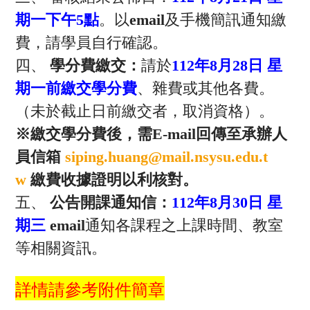
期一下午5點
。以
email
及手機簡訊通知繳
費，請學員自行確認。
四、
學分費繳交：
請於
112
年8月28日
星
期一
前繳交學分費
、雜費或其他各費。
（未於截止日前繳交者，取消資格）。
※繳交學分費後，需E-mail回傳至承辦人
員信箱
siping.huang@mail.nsysu.edu.t
w
繳費收據證明以利核對。
五、
公告開課通知信：
112
年8月30日
星
期
三
email
通知各課程之上課時間、教室
等相關資訊。
詳情請參考附件簡章