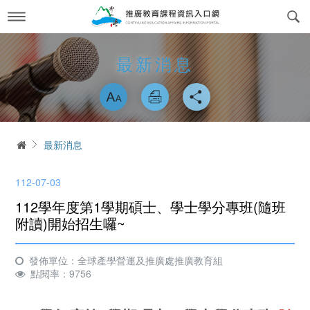
跳
到
主
要
內
最新消息
News
最新消息
容
略過字型切換
關於我們
About us
課程訊息
交通方式
Course Information
首頁
最新消息
政府委訓與企業合作
簡介
CWork Together
112-07-03
表單下載
工作團隊
Download
112學年度第1學期碩士、學士學分專班(隨班
線上繳費
學習環境介紹
附讀)開始招生囉~
Online Payment
場地租借
常見問答Q&A
reservation
發佈單位：全球產學營運及推廣處推廣教育組
點閱率：9756
會員專區
Login